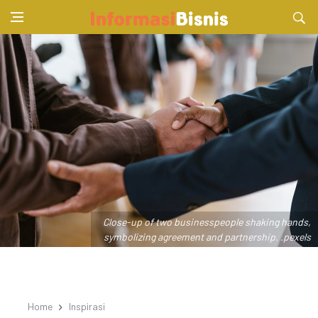
Close-up of two businesspeople shaking hands,
symbolizing agreement and partnership. .pexels
Home
Inspirasi