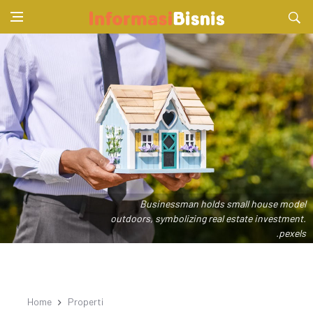
Businessman holds small house model
outdoors, symbolizing real estate investment.
.pexels
Home
Properti