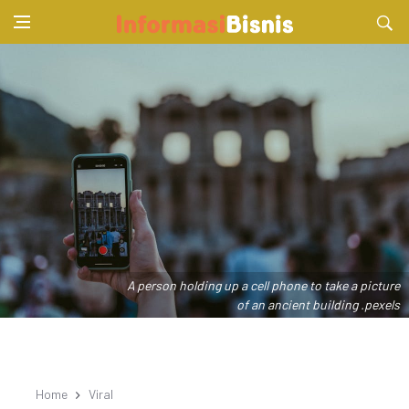
A person holding up a cell phone to take a picture
of an ancient building .pexels
Home
Viral